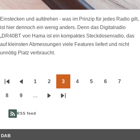
Einstecken und aufdrehen - was im Prinzip für jedes Radio gilt,
ist hier dennoch ein wenig anders. Denn das Digitalradio
„DR40BT von Hama ist ein kompaktes Steckdosenradio, das
auf kleinsten Abmessungen viele Features liefert und nicht
unnötig Platz verbraucht.
1
2
3
4
5
6
7
Seitennummerierung
Erste
Vorherige
Page
Page
Page
Page
Page
Page
Page
Seite
Seite
8
9
…
Page
Page
Nächste
Letzte
Seite
Seite
RSS feed
DAB