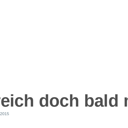
ation
reich doch bald
 2015