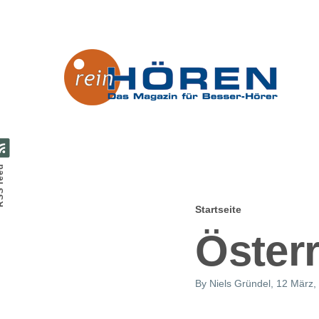
Direkt zum Inhalt
feed
Startseite
Pfadnavig
Öster
By
Niels Gründel
, 12 März,