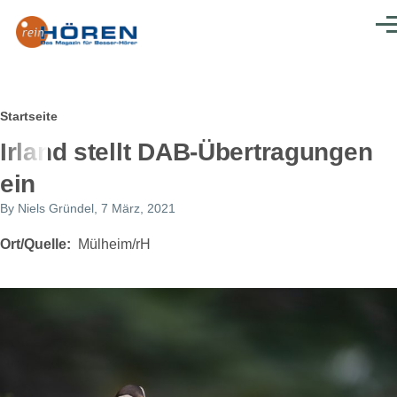
Direkt zum Inhalt
Men
Pfadnavigation
Startseite
Irland stellt DAB-Übertragungen
ein
By
Niels Gründel
, 7 März, 2021
Ort/Quelle
Mülheim/rH