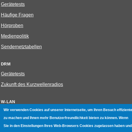
Gerätetests
Häufige Fragen
Hörproben
Medienpolitik
Sendernetztabellen
DRM
Gerätetests
Zukunft des Kurzwellenradios
W-LAN
Wir verwenden Cookies auf unserer Internetseite, um Ihren Besuch effiziente
Bestenliste
zu machen und Ihnen mehr Benutzerfreundlichkeit bieten zu können. Wenn
Geräte mit Aufnahmefunktion
Sie in den Einstellungen Ihres Web-Browsers Cookies zugelassen haben und