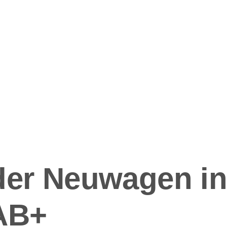
ation
der Neuwagen i
AB+