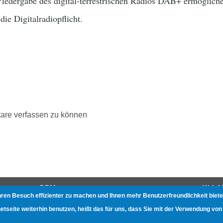
edergabe des digital-terrestrischen Radios DAB+ ermöglichen
die Digitalradiopflicht.
are verfassen zu können
DRM
W-LA
hren Besuch effizienter zu machen und Ihnen mehr Benutzerfreundlichkeit biete
Gerätetests
Beste
seite weiterhin benutzen, heißt das für uns, dass Sie mit der Verwendung von
Zukunft des Kurzwellenradios
Gerät