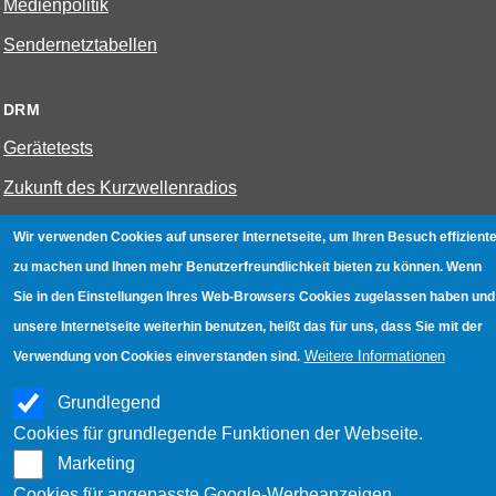
Medienpolitik
Sendernetztabellen
DRM
Gerätetests
Zukunft des Kurzwellenradios
Wir verwenden Cookies auf unserer Internetseite, um Ihren Besuch effiziente
W-LAN
zu machen und Ihnen mehr Benutzerfreundlichkeit bieten zu können. Wenn
Bestenliste
Sie in den Einstellungen Ihres Web-Browsers Cookies zugelassen haben und
unsere Internetseite weiterhin benutzen, heißt das für uns, dass Sie mit der
Geräte mit Aufnahmefunktion
Weitere Informationen
Verwendung von Cookies einverstanden sind.
Gerätetests
Grundlegend
Hotspot absichern
Cookies für grundlegende Funktionen der Webseite.
WLAN-Testbuch
Marketing
Cookies für angepasste Google-Werbeanzeigen.