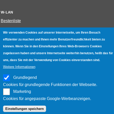
W-LAN
Bestenliste
Geräte mit Aufnahmefunktion
Wir verwenden Cookies auf unserer Internetseite, um Ihren Besuch
Gerätetests
effizienter zu machen und Ihnen mehr Benutzerfreundlichkeit bieten zu
können. Wenn Sie in den Einstellungen Ihres Web-Browsers Cookies
Hotspot absichern
zugelassen haben und unsere Internetseite weiterhin benutzen, heißt das für
WLAN-Testbuch
uns, dass Sie mit der Verwendung von Cookies einverstanden sind.
Weitere Informationen
Datenschutz
|
Impressum
|
Kontakt
Grundlegend
Cookies für grundlegende Funktionen der Webseite.
Marketing
Cookies für angepasste Google-Werbeanzeigen.
Einstellungen speichern