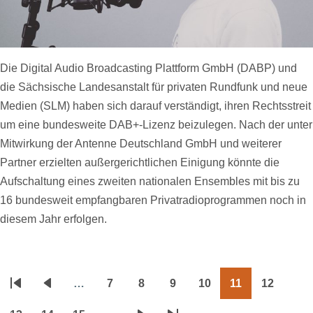
Die Digital Audio Broadcasting Plattform GmbH (DABP) und
die Sächsische Landesanstalt für privaten Rundfunk und neue
Medien (SLM) haben sich darauf verständigt, ihren Rechtsstreit
um eine bundesweite DAB+-Lizenz beizulegen. Nach der unter
Mitwirkung der Antenne Deutschland GmbH und weiterer
Partner erzielten außergerichtlichen Einigung könnte die
Aufschaltung eines zweiten nationalen Ensembles mit bis zu
16 bundesweit empfangbaren Privatradioprogrammen noch in
diesem Jahr erfolgen.
…
7
8
9
10
11
12
Seitennummerierung
Erste
Vorherige
Page
Page
Page
Page
Page
Page
Seite
Seite