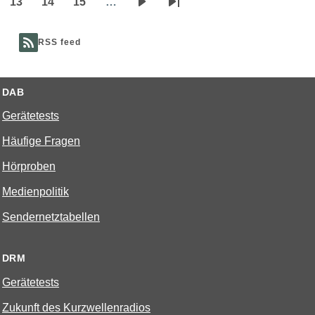
13
14
15
…
Page
Page
Page
Nächste
Letzte
Seite
Seite
RSS feed
DAB
Gerätetests
Häufige Fragen
Hörproben
Medienpolitik
Sendernetztabellen
DRM
Gerätetests
Zukunft des Kurzwellenradios