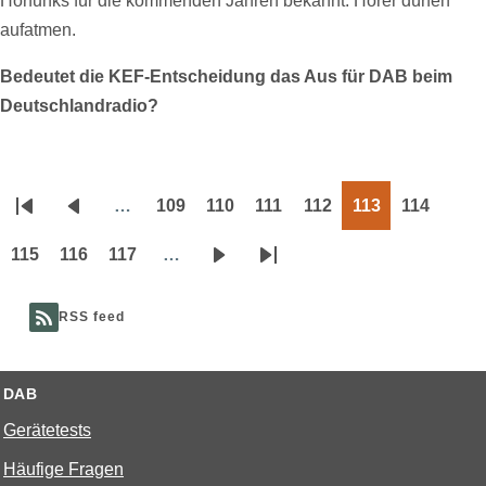
Hörfunks für die kommenden Jahren bekannt. Hörer dürfen
aufatmen.
Bedeutet die KEF-Entscheidung das Aus für DAB beim
Deutschlandradio?
…
109
110
111
112
113
114
Seitennummerierung
Erste
Vorherige
Page
Page
Page
Page
Page
Page
Seite
Seite
115
116
117
…
Page
Page
Page
Nächste
Letzte
Seite
Seite
RSS feed
DAB
Gerätetests
Häufige Fragen