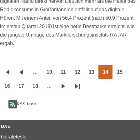
digitalen Radio direkt hervor: Deutlich mehr als die Hälfte des
Radiokonsums in Großbritannien entfällt auf das digitale
Hören. Mit einem Anteil von 56,4 Prozent (nach 50,9 Prozent
im ersten Quartal 2018) ist eine neue Bestmarke erreicht, wie
die jüngste Umfrage des Marktforschungsinstituts RAJAR
ergab.
…
10
11
12
13
14
15
Seitennummerierung
Erste
Vorherige
Page
Page
Page
Page
Page
Page
Seite
Seite
16
17
18
…
Page
Page
Page
Nächste
Letzte
Seite
Seite
RSS feed
DAB
Gerätetests