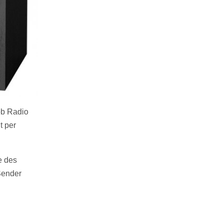
ob Radio
t per
e des
Sender