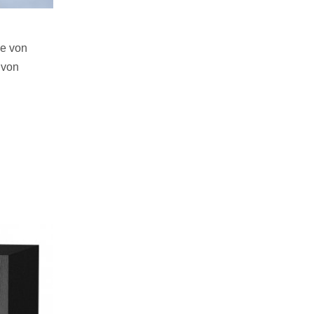
be von
 von