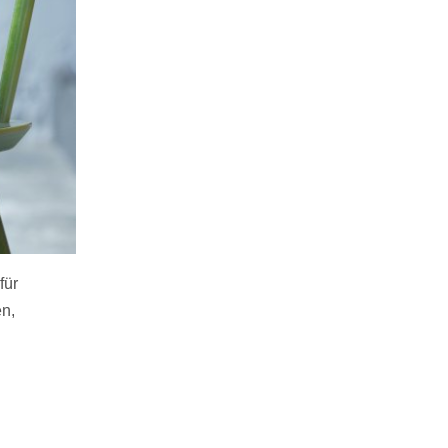
für
n,