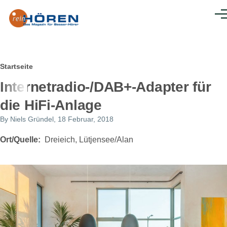
Direkt zum Inhalt
Men
Pfadnavigation
Startseite
Internetradio-/DAB+-Adapter für
die HiFi-Anlage
By
Niels Gründel
, 18 Februar, 2018
Ort/Quelle
Dreieich, Lütjensee/Alan