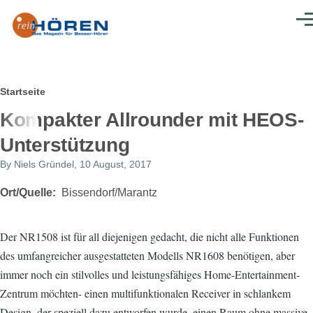
Direkt zum Inhalt
Men
Pfadnavigation
Startseite
Kompakter Allrounder mit HEOS-
Unterstützung
By
Niels Gründel
, 10 August, 2017
Ort/Quelle
Bissendorf/Marantz
Der NR1508 ist für all diejenigen gedacht, die nicht alle Funktionen
des umfangreicher ausgestatteten Modells NR1608 benötigen, aber
immer noch ein stilvolles und leistungsfähiges Home-Entertainment-
Zentrum möchten- einen multifunktionalen Receiver in schlankem
Design, der speziell dazu entworfen wurde, einen Raum ohne massive