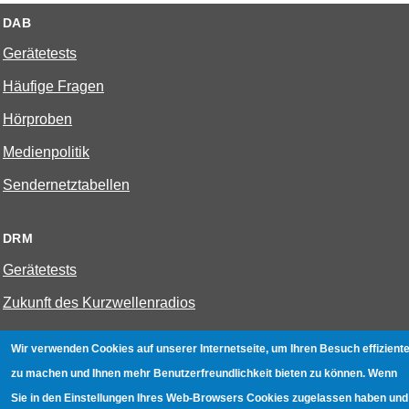
DAB
Gerätetests
Häufige Fragen
Hörproben
Medienpolitik
Sendernetztabellen
DRM
Gerätetests
Zukunft des Kurzwellenradios
Wir verwenden Cookies auf unserer Internetseite, um Ihren Besuch effiziente
W-LAN
zu machen und Ihnen mehr Benutzerfreundlichkeit bieten zu können. Wenn
Bestenliste
Sie in den Einstellungen Ihres Web-Browsers Cookies zugelassen haben und