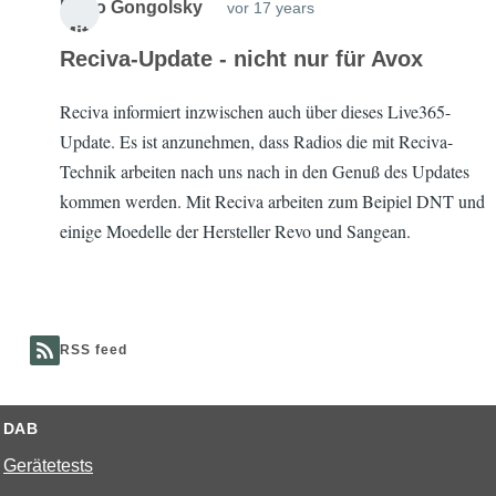
Mario Gongolsky
vor 17 years
Mit
Reciva-Update - nicht nur für Avox
glie
d
17
Reciva informiert inzwischen auch über dieses Live365-
seit
year
Update. Es ist anzunehmen, dass Radios die mit Reciva-
s 9
Technik arbeiten nach uns nach in den Genuß des Updates
mont
kommen werden. Mit Reciva arbeiten zum Beipiel DNT und
hs
einige Moedelle der Hersteller Revo und Sangean.
RSS feed
DAB
Gerätetests