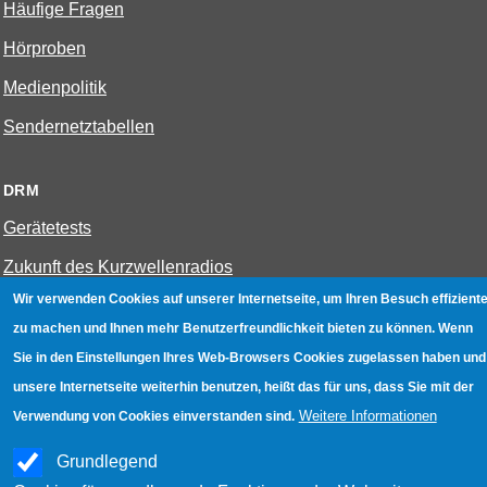
Häufige Fragen
Hörproben
Medienpolitik
Sendernetztabellen
DRM
Gerätetests
Zukunft des Kurzwellenradios
Wir verwenden Cookies auf unserer Internetseite, um Ihren Besuch effiziente
zu machen und Ihnen mehr Benutzerfreundlichkeit bieten zu können. Wenn
W-LAN
Sie in den Einstellungen Ihres Web-Browsers Cookies zugelassen haben und
Bestenliste
unsere Internetseite weiterhin benutzen, heißt das für uns, dass Sie mit der
Geräte mit Aufnahmefunktion
Weitere Informationen
Verwendung von Cookies einverstanden sind.
Gerätetests
Grundlegend
Hotspot absichern