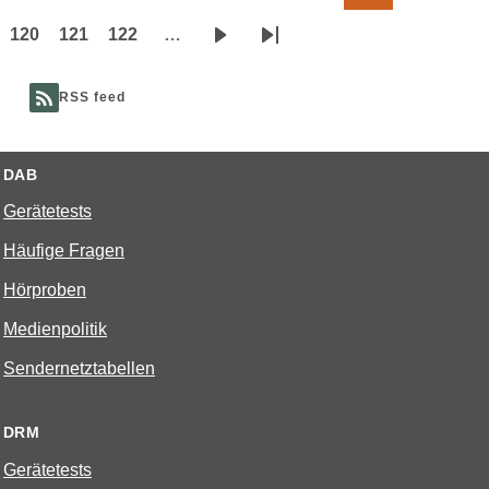
Seite
Seite
120
121
122
…
Page
Page
Page
Nächste
Letzte
Seite
Seite
RSS feed
DAB
Gerätetests
Häufige Fragen
Hörproben
Medienpolitik
Sendernetztabellen
DRM
Gerätetests