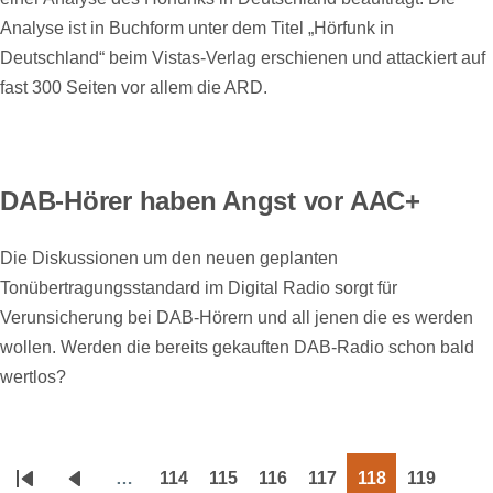
Analyse ist in Buchform unter dem Titel „Hörfunk in
Deutschland“ beim Vistas-Verlag erschienen und attackiert auf
fast 300 Seiten vor allem die ARD.
DAB-Hörer haben Angst vor AAC+
Die Diskussionen um den neuen geplanten
Tonübertragungsstandard im Digital Radio sorgt für
Verunsicherung bei DAB-Hörern und all jenen die es werden
wollen. Werden die bereits gekauften DAB-Radio schon bald
wertlos?
…
114
115
116
117
118
119
Seitennummerierung
Erste
Vorherige
Page
Page
Page
Page
Page
Page