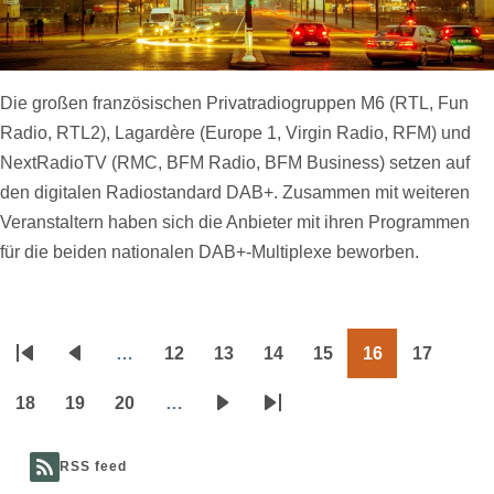
Die großen französischen Privatradiogruppen M6 (RTL, Fun
Radio, RTL2), Lagardère (Europe 1, Virgin Radio, RFM) und
NextRadioTV (RMC, BFM Radio, BFM Business) setzen auf
den digitalen Radiostandard DAB+. Zusammen mit weiteren
Veranstaltern haben sich die Anbieter mit ihren Programmen
für die beiden nationalen DAB+-Multiplexe beworben.
…
12
13
14
15
16
17
Seitennummerierung
Erste
Vorherige
Page
Page
Page
Page
Page
Page
Seite
Seite
18
19
20
…
Page
Page
Page
Nächste
Letzte
Seite
Seite
RSS feed