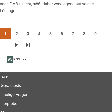
nach DAB+ sucht, stößt daher vorwiegend auf solche
Lösungen.
1
2
3
4
5
6
7
8
9
Seitennummerierung
Page
Page
Page
Page
Page
Page
Page
Page
Page
…
Nächste
Letzte
Seite
Seite
RSS feed
DAB
Gerätetests
Häufige Fragen
Hörproben