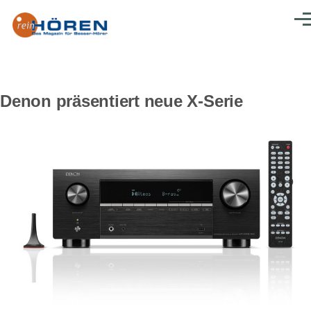
Direkt zum Inhalt
Men
Denon präsentiert neue X-Serie