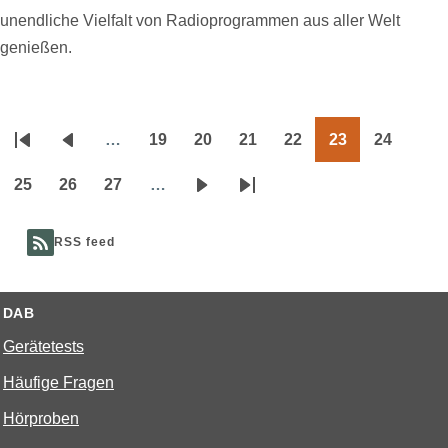
unendliche Vielfalt von Radioprogrammen aus aller Welt
genießen.
…
19
20
21
22
23
24
Seitennummerierung
Erste
Vorherige
Page
Page
Page
Page
Page
Page
Seite
Seite
25
26
27
…
Page
Page
Page
Nächste
Letzte
Seite
Seite
RSS feed
DAB
Gerätetests
Häufige Fragen
Hörproben