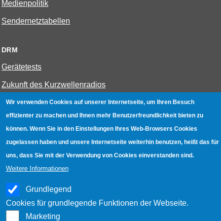
Medienpolitik
Sendernetztabellen
DRM
Gerätetests
Zukunft des Kurzwellenradios
Wir verwenden Cookies auf unserer Internetseite, um Ihren Besuch
W-LAN
effizienter zu machen und Ihnen mehr Benutzerfreundlichkeit bieten zu
können. Wenn Sie in den Einstellungen Ihres Web-Browsers Cookies
Bestenliste
zugelassen haben und unsere Internetseite weiterhin benutzen, heißt das für
Geräte mit Aufnahmefunktion
uns, dass Sie mit der Verwendung von Cookies einverstanden sind.
Gerätetests
Weitere Informationen
Hotspot absichern
Grundlegend
WLAN-Testbuch
Cookies für grundlegende Funktionen der Webseite.
Marketing