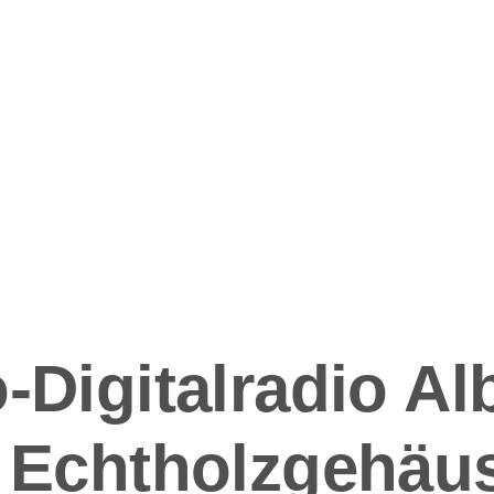
ation
-Digitalradio A
n Echtholzgehäu