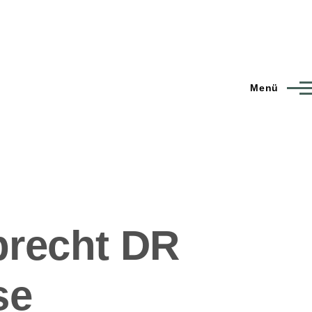
Menü
lbrecht DR
se