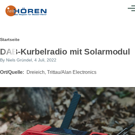
Direkt zum Inhalt
Men
Pfadnavigation
Startseite
DAB-Kurbelradio mit Solarmodul
By
Niels Gründel
, 4 Juli, 2022
Ort/Quelle
Dreieich, Trittau/Alan Electronics