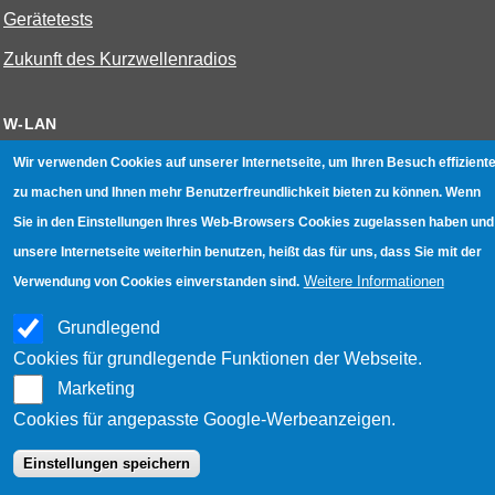
Gerätetests
Zukunft des Kurzwellenradios
W-LAN
Bestenliste
Wir verwenden Cookies auf unserer Internetseite, um Ihren Besuch effiziente
zu machen und Ihnen mehr Benutzerfreundlichkeit bieten zu können. Wenn
Geräte mit Aufnahmefunktion
Sie in den Einstellungen Ihres Web-Browsers Cookies zugelassen haben und
Gerätetests
unsere Internetseite weiterhin benutzen, heißt das für uns, dass Sie mit der
Hotspot absichern
Weitere Informationen
Verwendung von Cookies einverstanden sind.
WLAN-Testbuch
Grundlegend
Cookies für grundlegende Funktionen der Webseite.
Datenschutz
|
Impressum
|
Kontakt
Marketing
Cookies für angepasste Google-Werbeanzeigen.
Einstellungen speichern