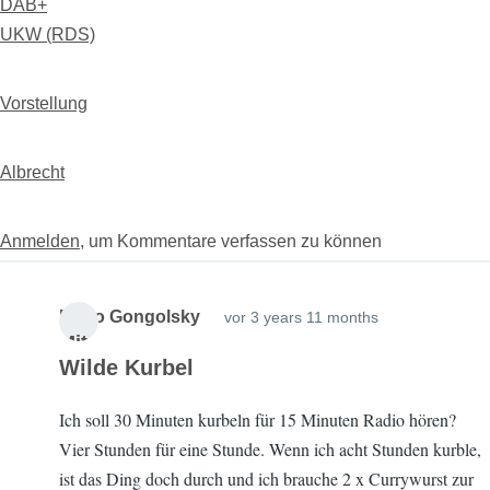
DAB+
UKW (RDS)
Vorstellung
Albrecht
Anmelden
, um Kommentare verfassen zu können
Mario Gongolsky
vor 3 years 11 months
Mit
Wilde Kurbel
glie
d
17
Ich soll 30 Minuten kurbeln für 15 Minuten Radio hören?
seit
year
Vier Stunden für eine Stunde. Wenn ich acht Stunden kurble,
s 9
ist das Ding doch durch und ich brauche 2 x Currywurst zur