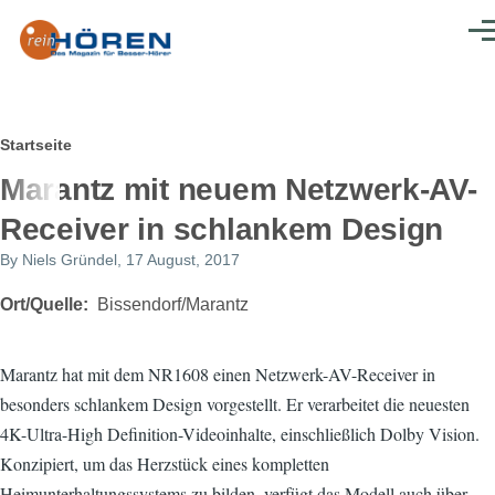
Direkt zum Inhalt
Men
Pfadnavigation
Startseite
Marantz mit neuem Netzwerk-AV-
Receiver in schlankem Design
By
Niels Gründel
, 17 August, 2017
Ort/Quelle
Bissendorf/Marantz
Marantz hat mit dem NR1608 einen Netzwerk-AV-Receiver in
besonders schlankem Design vorgestellt. Er verarbeitet die neuesten
4K-Ultra-High Definition-Videoinhalte, einschließlich Dolby Vision.
Konzipiert, um das Herzstück eines kompletten
Heimunterhaltungssystems zu bilden, verfügt das Modell auch über