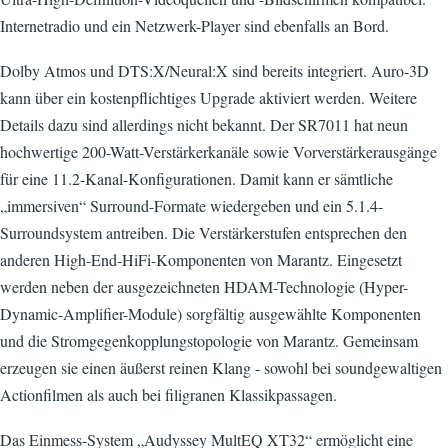
Internetradio und ein Netzwerk-Player sind ebenfalls an Bord.
Dolby Atmos und DTS:X/Neural:X sind bereits integriert. Auro-3D
kann über ein kostenpflichtiges Upgrade aktiviert werden. Weitere
Details dazu sind allerdings nicht bekannt. Der SR7011 hat neun
hochwertige 200-Watt-Verstärkerkanäle sowie Vorverstärkerausgänge
für eine 11.2-Kanal-Konfigurationen. Damit kann er sämtliche
„immersiven“ Surround-Formate wiedergeben und ein 5.1.4-
Surroundsystem antreiben. Die Verstärkerstufen entsprechen den
anderen High-End-HiFi-Komponenten von Marantz. Eingesetzt
werden neben der ausgezeichneten HDAM-Technologie (Hyper-
Dynamic-Amplifier-Module) sorgfältig ausgewählte Komponenten
und die Stromgegenkopplungstopologie von Marantz. Gemeinsam
erzeugen sie einen äußerst reinen Klang - sowohl bei soundgewaltigen
Actionfilmen als auch bei filigranen Klassikpassagen.
Das Einmess-System „Audyssey MultEQ XT32“ ermöglicht eine