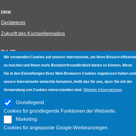
DRM
Gerätetests
Zukunft des Kurzwellenradios
W-LAN
Wir verwenden Cookies auf unserer Internetseite, um Ihren Besuch effiziente
Bestenliste
zu machen und Ihnen mehr Benutzerfreundlichkeit bieten zu können. Wenn
Geräte mit Aufnahmefunktion
Sie in den Einstellungen Ihres Web-Browsers Cookies zugelassen haben und
unsere Internetseite weiterhin benutzen, heißt das für uns, dass Sie mit der
Gerätetests
Weitere Informationen
Verwendung von Cookies einverstanden sind.
Hotspot absichern
Grundlegend
WLAN-Testbuch
Cookies für grundlegende Funktionen der Webseite.
Marketing
Datenschutz
|
Impressum
|
Kontakt
Cookies für angepasste Google-Werbeanzeigen.