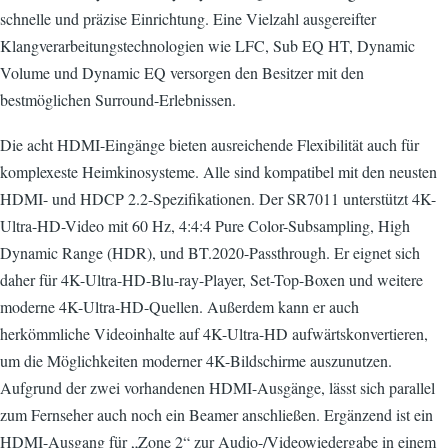
schnelle und präzise Einrichtung. Eine Vielzahl ausgereifter
Klangverarbeitungstechnologien wie LFC, Sub EQ HT, Dynamic
Volume und Dynamic EQ versorgen den Besitzer mit den
bestmöglichen Surround-Erlebnissen.
Die acht HDMI-Eingänge bieten ausreichende Flexibilität auch für
komplexeste Heimkinosysteme. Alle sind kompatibel mit den neusten
HDMI- und HDCP 2.2-Spezifikationen. Der SR7011 unterstützt 4K-
Ultra-HD-Video mit 60 Hz, 4:4:4 Pure Color-Subsampling, High
Dynamic Range (HDR), und BT.2020-Passthrough. Er eignet sich
daher für 4K-Ultra-HD-Blu-ray-Player, Set-Top-Boxen und weitere
moderne 4K-Ultra-HD-Quellen. Außerdem kann er auch
herkömmliche Videoinhalte auf 4K-Ultra-HD aufwärtskonvertieren,
um die Möglichkeiten moderner 4K-Bildschirme auszunutzen.
Aufgrund der zwei vorhandenen HDMI-Ausgänge, lässt sich parallel
zum Fernseher auch noch ein Beamer anschließen. Ergänzend ist ein
HDMI-Ausgang für „Zone 2“ zur Audio-/Videowiedergabe in einem