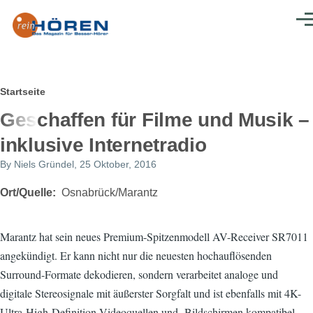
Direkt zum Inhalt
Men
Pfadnavigation
Startseite
Geschaffen für Filme und Musik –
inklusive Internetradio
By
Niels Gründel
, 25 Oktober, 2016
Ort/Quelle
Osnabrück/Marantz
Marantz hat sein neues Premium-Spitzenmodell AV-Receiver SR7011
angekündigt. Er kann nicht nur die neuesten hochauflösenden
Surround-Formate dekodieren, sondern verarbeitet analoge und
digitale Stereosignale mit äußerster Sorgfalt und ist ebenfalls mit 4K-
Ultra-High-Definition-Videoquellen und -Bildschirmen kompatibel.