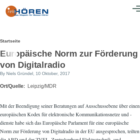
Direkt zum Inhalt
Men
Pfadnavigation
Startseite
Europäische Norm zur Förderung
von Digitalradio
By
Niels Gründel
, 10 Oktober, 2017
Ort/Quelle
Leipzig/MDR
Mit der Beendigung seiner Beratungen auf Ausschussebene über einen
europäischen Kodex für elektronische Kommunikationsnetze und -
dienste habe sich das Europäische Parlament für eine europäische
Norm zur Förderung von Digitalradio in der EU ausgesprochen, teilten
die ARD und der ZVEI - Zentralverband Elektrotechnik- und