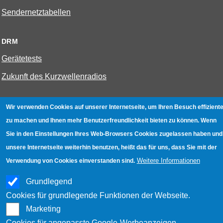
Sendernetztabellen
DRM
Gerätetests
Zukunft des Kurzwellenradios
W-LAN
Wir verwenden Cookies auf unserer Internetseite, um Ihren Besuch effiziente
zu machen und Ihnen mehr Benutzerfreundlichkeit bieten zu können. Wenn
Bestenliste
Sie in den Einstellungen Ihres Web-Browsers Cookies zugelassen haben und
Geräte mit Aufnahmefunktion
unsere Internetseite weiterhin benutzen, heißt das für uns, dass Sie mit der
Gerätetests
Weitere Informationen
Verwendung von Cookies einverstanden sind.
Hotspot absichern
Grundlegend
WLAN-Testbuch
Cookies für grundlegende Funktionen der Webseite.
Marketing
Cookies für angepasste Google-Werbeanzeigen.