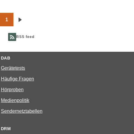
1
Seitennummerierung
Nächste
Seite
RSS feed
DAB
Gerätetests
Häufige Fragen
Hörproben
Medienpolitik
Sendernetztabellen
DRM