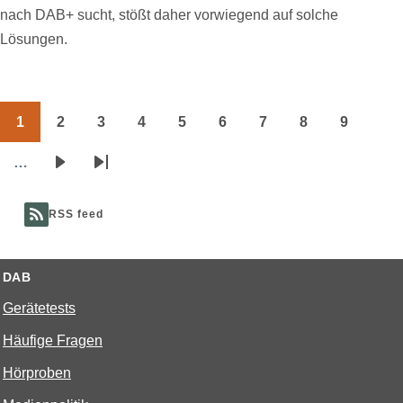
nach DAB+ sucht, stößt daher vorwiegend auf solche
Lösungen.
1
2
3
4
5
6
7
8
9
Seitennummerierung
Page
Page
Page
Page
Page
Page
Page
Page
Page
…
Nächste
Letzte
Seite
Seite
RSS feed
DAB
Gerätetests
Häufige Fragen
Hörproben