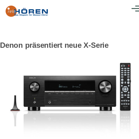
Direkt zum Inhalt
Men
Denon präsentiert neue X-Serie