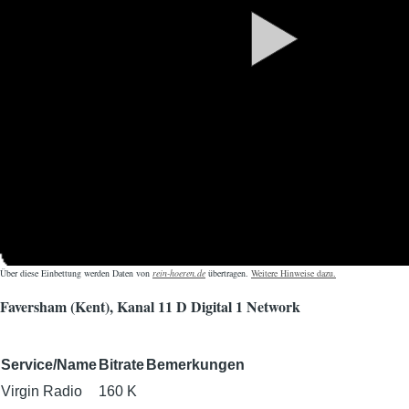
Über diese Einbettung werden Daten von
rein-hoeren.de
übertragen.
Weitere Hinweise dazu.
Faversham (Kent), Kanal 11 D Digital 1 Network
Service/Name
Bitrate
Bemerkungen
Virgin Radio
160 K