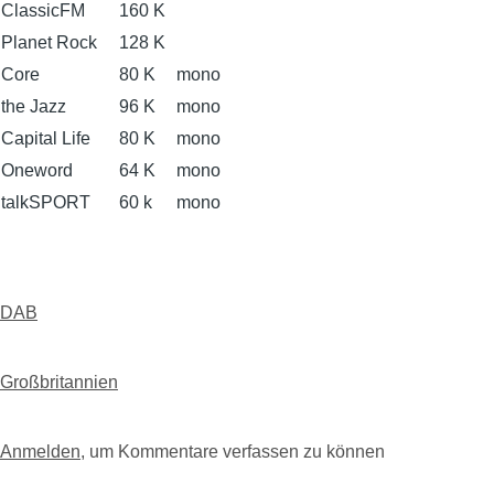
ClassicFM
160 K
Planet Rock
128 K
Core
80 K
mono
the Jazz
96 K
mono
Capital Life
80 K
mono
Oneword
64 K
mono
talkSPORT
60 k
mono
DAB
Großbritannien
Anmelden
, um Kommentare verfassen zu können