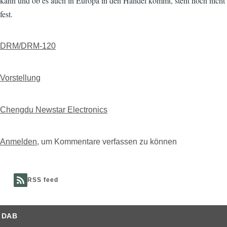
kann und ob es auch in Europa in den Handel kommt, steht noch nicht
fest.
DRM/DRM-120
Vorstellung
Chengdu Newstar Electronics
Anmelden
, um Kommentare verfassen zu können
RSS feed
DAB