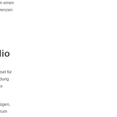
en einen
erenzen
dio
set für
ndung
ss
fügen,
 zum