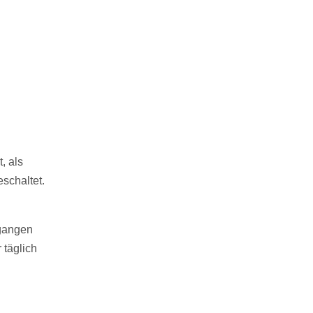
, als
schaltet.
egangen
 täglich