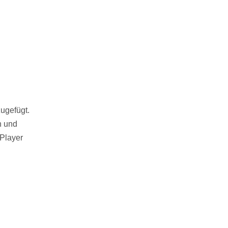
zugefügt.
n und
-Player