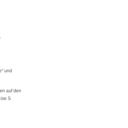
a
e“ und
ben auf den
Rise S