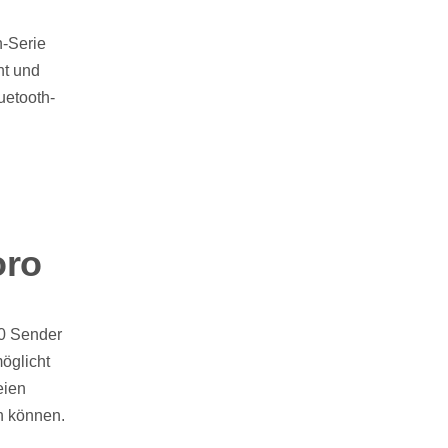
n-Serie
nt und
uetooth-
oro
0 Sender
möglicht
eien
n können.