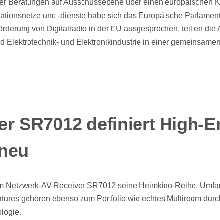
ner Beratungen auf Ausschussebene über einen europäischen K
tionsnetze und -dienste habe sich das Europäische Parlament 
rderung von Digitalradio in der EU ausgesprochen, teilten di
nd Elektrotechnik- und Elektronikindustrie in einer gemeinsame
er SR7012 definiert High-E
 neu
dem Netzwerk-AV-Receiver SR7012 seine Heimkino-Reihe. Umfa
ures gehören ebenso zum Portfolio wie echtes Multiroom durc
logie.