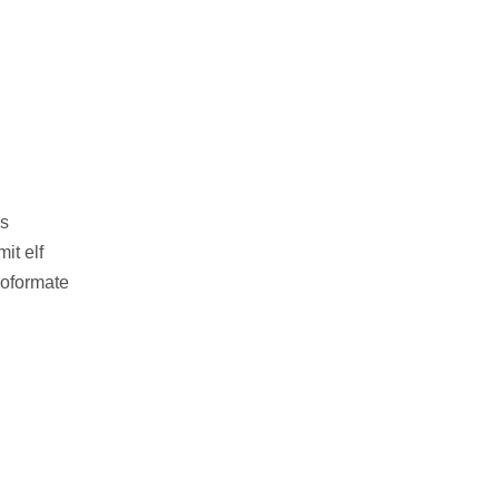
ns
t elf
ioformate