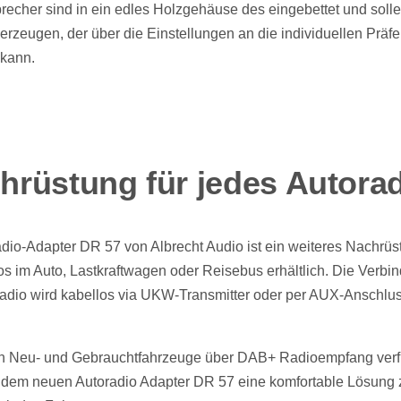
precher sind in ein edles Holzgehäuse des eingebettet und soll
rzeugen, der über die Einstellungen an die individuellen Präf
kann.
rüstung für jedes Autora
adio-Adapter DR 57 von Albrecht Audio ist ein weiteres Nachrüst
os im Auto, Lastkraftwagen oder Reisebus erhältlich. Die Verbi
adio wird kabellos via UKW-Transmitter oder per AUX-Anschlu
en Neu- und Gebrauchtfahrzeuge über DAB+ Radioempfang ver
it dem neuen Autoradio Adapter DR 57 eine komfortable Lösung