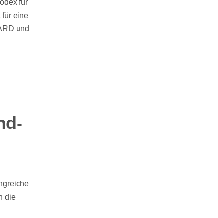
odex für
für eine
e ARD und
n
nd-
ngreiche
h die