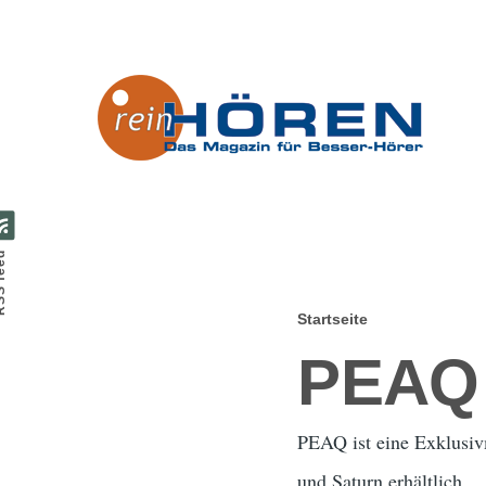
Direkt zum Inhalt
feed
Startseite
Pfadnavig
PEAQ
PEAQ ist eine Exklusiv
und Saturn erhältlich.