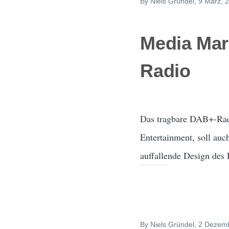
By
Niels Gründel
, 9 März, 
Media Mar
Radio
Das tragbare DAB+-Rad
Entertainment, soll auc
auffallende Design des
By
Niels Gründel
, 2 Dezem