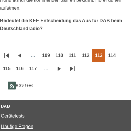
Hörfunks für die kommenden Jahren bekannt. Hörer dürfen
aufatmen.
Bedeutet die KEF-Entscheidung das Aus für DAB beim
Deutschlandradio?
…
109
110
111
112
113
114
Seitennummerierung
Erste
Vorherige
Page
Page
Page
Page
Page
Page
Seite
Seite
115
116
117
…
Page
Page
Page
Nächste
Letzte
Seite
Seite
RSS feed
DAB
Gerätetests
Häufige Fragen