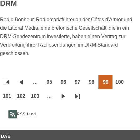
DRM
Radio Bonheur, Radiomarktführer an der Côtes d'Armor und
die Littoral Média, eine bretonische Gesellschaft, die in ein
DRM-Sendezentrum investierte, haben einen Vertrag zur
Verbreitung ihrer Radiosendungen im DRM-Standard
geschlossen.
…
95
96
97
98
99
100
Seitennummerierung
Erste
Vorherige
Page
Page
Page
Page
Page
Page
Seite
Seite
101
102
103
…
Page
Page
Page
Nächste
Letzte
Seite
Seite
RSS feed
DAB