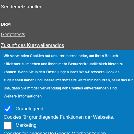
Sendernetztabellen
DRM
Gerätetests
Zukunft des Kurzwellenradios
Wir verwenden Cookies auf unserer Internetseite, um Ihren Besuch
W-LAN
effizienter zu machen und Ihnen mehr Benutzerfreundlichkeit bieten zu
können. Wenn Sie in den Einstellungen Ihres Web-Browsers Cookies
Bestenliste
zugelassen haben und unsere Internetseite weiterhin benutzen, heißt das für
Geräte mit Aufnahmefunktion
uns, dass Sie mit der Verwendung von Cookies einverstanden sind.
Gerätetests
Weitere Informationen
Hotspot absichern
Grundlegend
WLAN-Testbuch
Cookies für grundlegende Funktionen der Webseite.
Marketing
Cookies für angepasste Google-Werbeanzeigen.