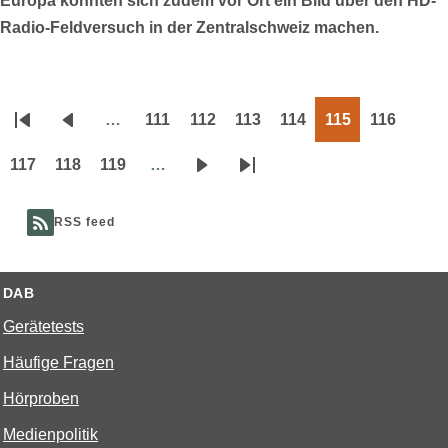
Europa konnten sich zudem vor Ort ein Bild über den HD-
Radio-Feldversuch in der Zentralschweiz machen.
…
111
112
113
114
115
116
Seitennummerierung
Erste
Vorherige
Page
Page
Page
Page
Page
Page
Seite
Seite
117
118
119
…
Page
Page
Page
Nächste
Letzte
Seite
Seite
RSS feed
DAB
Gerätetests
Häufige Fragen
Hörproben
Medienpolitik