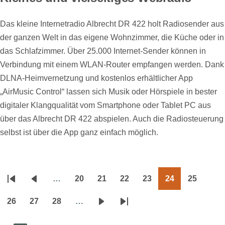
Das kleine Internetradio Albrecht DR 422 holt Radiosender aus
der ganzen Welt in das eigene Wohnzimmer, die Küche oder in
das Schlafzimmer. Über 25.000 Internet-Sender können in
Verbindung mit einem WLAN-Router empfangen werden. Dank
DLNA-Heimvernetzung und kostenlos erhältlicher App
„AirMusic Control“ lassen sich Musik oder Hörspiele in bester
digitaler Klangqualität vom Smartphone oder Tablet PC aus
über das Albrecht DR 422 abspielen. Auch die Radiosteuerung
selbst ist über die App ganz einfach möglich.
…
20
21
22
23
24
25
Seitennummerierung
Erste
Vorherige
Page
Page
Page
Page
Page
Page
Seite
Seite
26
27
28
…
Page
Page
Page
Nächste
Letzte
Seite
Seite