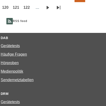
Seite
Seite
120
121
122
…
Page
Page
Page
Nächste
Letzte
Seite
Seite
RSS feed
DAB
Gerätetests
Häufige Fragen
Hörproben
Medienpolitik
Sendernetztabellen
DRM
Gerätetests