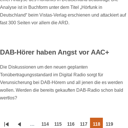
Analyse ist in Buchform unter dem Titel „Hörfunk in
Deutschland“ beim Vistas-Verlag erschienen und attackiert auf
fast 300 Seiten vor allem die ARD.
DAB-Hörer haben Angst vor AAC+
Die Diskussionen um den neuen geplanten
Tonübertragungsstandard im Digital Radio sorgt für
Verunsicherung bei DAB-Hörern und all jenen die es werden
wollen. Werden die bereits gekauften DAB-Radio schon bald
wertlos?
…
114
115
116
117
118
119
Seitennummerierung
Erste
Vorherige
Page
Page
Page
Page
Page
Page