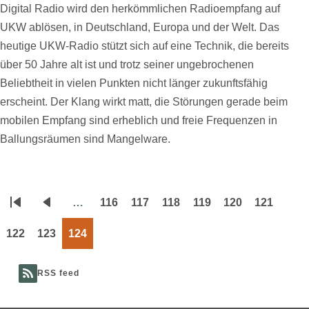
Digital Radio wird den herkömmlichen Radioempfang auf
UKW ablösen, in Deutschland, Europa und der Welt. Das
heutige UKW-Radio stützt sich auf eine Technik, die bereits
über 50 Jahre alt ist und trotz seiner ungebrochenen
Beliebtheit in vielen Punkten nicht länger zukunftsfähig
erscheint. Der Klang wirkt matt, die Störungen gerade beim
mobilen Empfang sind erheblich und freie Frequenzen in
Ballungsräumen sind Mangelware.
…
116
117
118
119
120
121
Seitennummerierung
Erste
Vorherige
Page
Page
Page
Page
Page
Page
Seite
Seite
122
123
124
Page
Page
Page
RSS feed