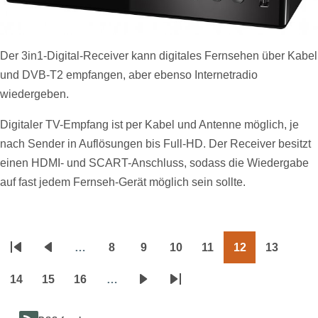
Der 3in1-Digital-Receiver kann digitales Fernsehen über Kabel
und DVB-T2 empfangen, aber ebenso Internetradio
wiedergeben.
Digitaler TV-Empfang ist per Kabel und Antenne möglich, je
nach Sender in Auflösungen bis Full-HD. Der Receiver besitzt
einen HDMI- und SCART-Anschluss, sodass die Wiedergabe
auf fast jedem Fernseh-Gerät möglich sein sollte.
…
8
9
10
11
12
13
Seitennummerierung
Erste
Vorherige
Page
Page
Page
Page
Page
Page
Seite
Seite
14
15
16
…
Page
Page
Page
Nächste
Letzte
Seite
Seite