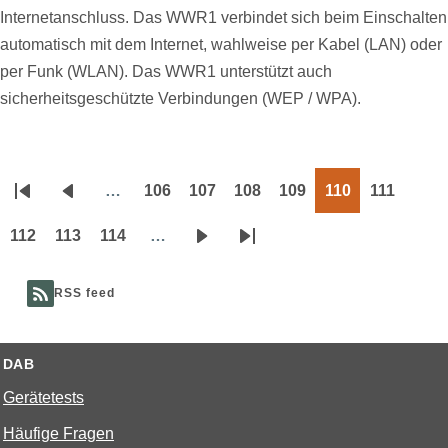
Internetanschluss. Das WWR1 verbindet sich beim Einschalten
automatisch mit dem Internet, wahlweise per Kabel (LAN) oder
per Funk (WLAN). Das WWR1 unterstützt auch
sicherheitsgeschützte Verbindungen (WEP / WPA).
…
106
107
108
109
110
111
Seitennummerierung
Erste
Vorherige
Page
Page
Page
Page
Page
Page
Seite
Seite
112
113
114
…
Page
Page
Page
Nächste
Letzte
Seite
Seite
RSS feed
DAB
Gerätetests
Häufige Fragen