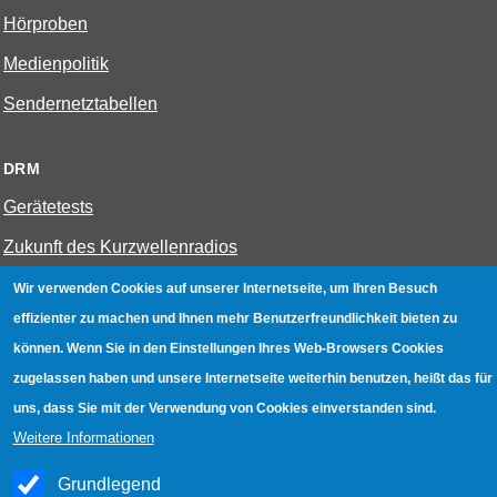
Hörproben
Medienpolitik
Sendernetztabellen
DRM
Gerätetests
Zukunft des Kurzwellenradios
Wir verwenden Cookies auf unserer Internetseite, um Ihren Besuch
W-LAN
effizienter zu machen und Ihnen mehr Benutzerfreundlichkeit bieten zu
Bestenliste
können. Wenn Sie in den Einstellungen Ihres Web-Browsers Cookies
zugelassen haben und unsere Internetseite weiterhin benutzen, heißt das für
Geräte mit Aufnahmefunktion
uns, dass Sie mit der Verwendung von Cookies einverstanden sind.
Gerätetests
Weitere Informationen
Hotspot absichern
Grundlegend