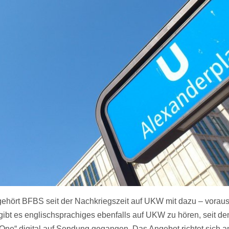
gehört BFBS seit der Nachkriegszeit auf UKW mit dazu – voraus
 gibt es englischsprachiges ebenfalls auf UKW zu hören, seit de
One“ digital auf Sendung gegangen. Das Angebot richtet sich a