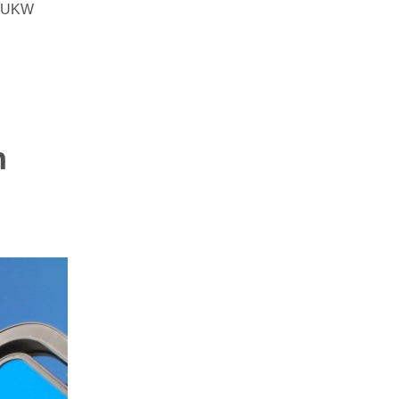
nd UKW
n