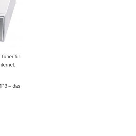
Tuner für
ternet,
 MP3 – das
in