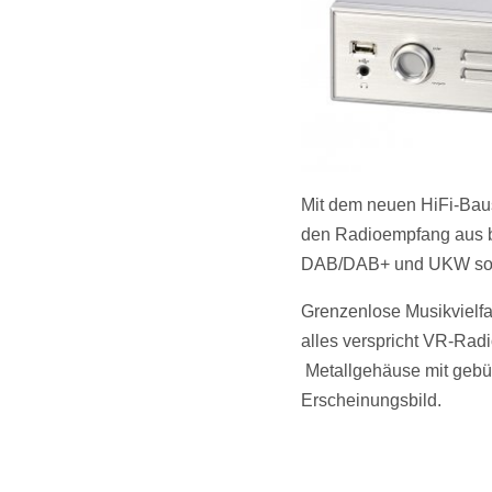
Mit dem neuen HiFi-Baus
den Radioempfang aus be
DAB/DAB+ und UKW sow
Grenzenlose Musikvielfal
alles verspricht VR-Rad
Metallgehäuse mit gebür
Erscheinungsbild.