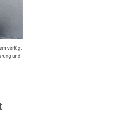
em verfügt
erung und
t