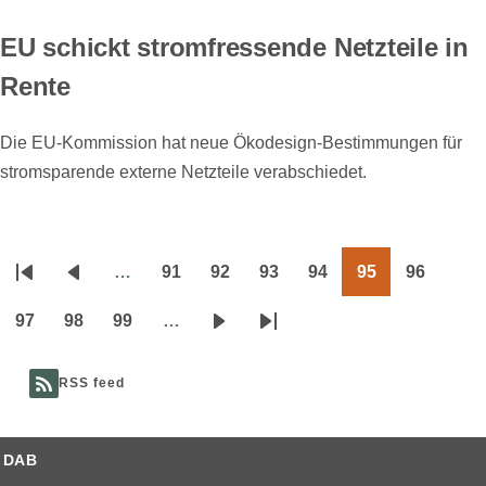
EU schickt stromfressende Netzteile in
Rente
Die EU-Kommission hat neue Ökodesign-Bestimmungen für
stromsparende externe Netzteile verabschiedet.
…
91
92
93
94
95
96
Seitennummerierung
Erste
Vorherige
Page
Page
Page
Page
Page
Page
Seite
Seite
97
98
99
…
Page
Page
Page
Nächste
Letzte
Seite
Seite
RSS feed
DAB