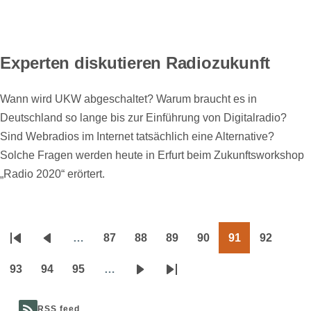
Experten diskutieren Radiozukunft
Wann wird UKW abgeschaltet? Warum braucht es in
Deutschland so lange bis zur Einführung von Digitalradio?
Sind Webradios im Internet tatsächlich eine Alternative?
Solche Fragen werden heute in Erfurt beim Zukunftsworkshop
„Radio 2020“ erörtert.
…
87
88
89
90
91
92
Seitennummerierung
Erste
Vorherige
Page
Page
Page
Page
Page
Page
Seite
Seite
93
94
95
…
Page
Page
Page
Nächste
Letzte
Seite
Seite
RSS feed