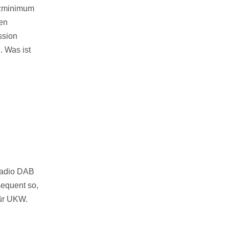
nzminimum
ten
ssion
. Was ist
 Radio DAB
sequent so,
für UKW.