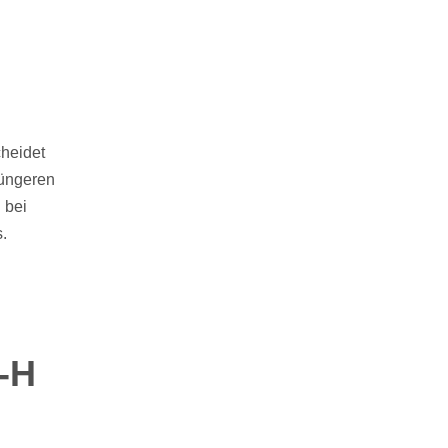
cheidet
jüngeren
 bei
s.
-H