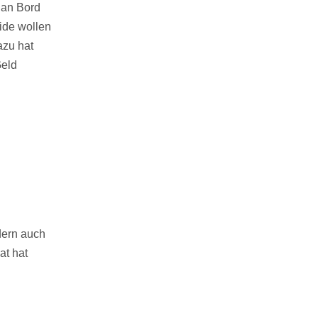
d an Bord
ide wollen
azu hat
Geld
dern auch
at hat