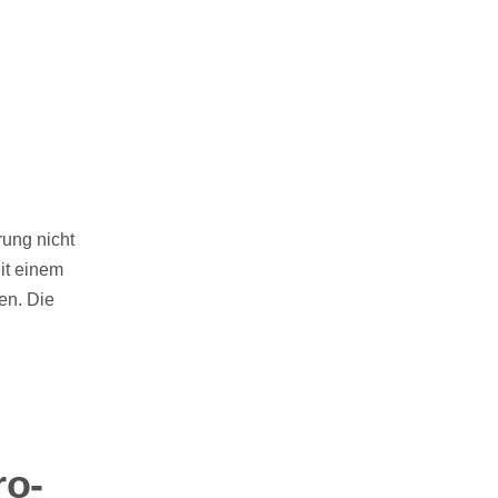
rung nicht
it einem
en. Die
ro-