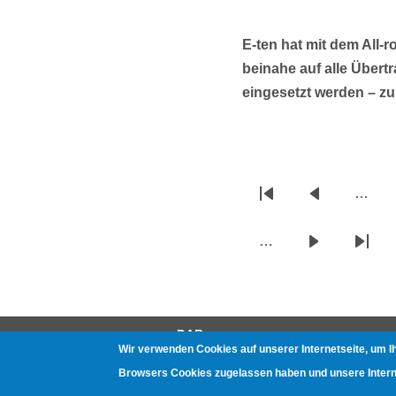
E-ten hat mit dem All-
beinahe auf alle Übert
eingesetzt werden – z
…
Seitennummerierun
Erste
Vorherige
Seite
Seite
…
Nächste
Letzt
Seite
Seite
DAB
Wir verwenden Cookies auf unserer Internetseite, um I
Gerätetests
Browsers Cookies zugelassen haben und unsere Internet