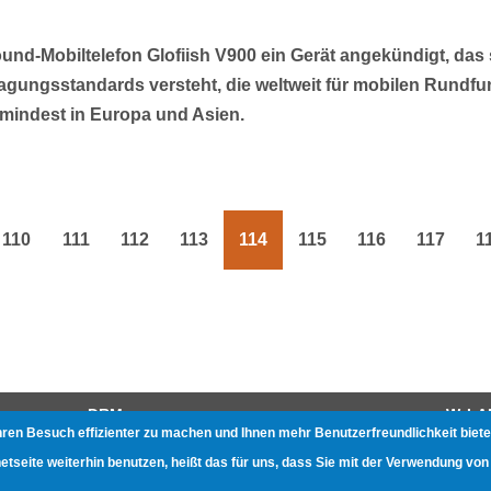
round-Mobiltelefon Glofiish V900 ein Gerät angekündigt, das 
ragungsstandards versteht, die weltweit für mobilen Rundfu
umindest in Europa und Asien.
110
111
112
113
114
115
116
117
1
g
Page
Page
Page
Page
Page
Page
Page
Page
e
DRM
W-LA
hren Besuch effizienter zu machen und Ihnen mehr Benutzerfreundlichkeit biete
Gerätetests
Beste
seite weiterhin benutzen, heißt das für uns, dass Sie mit der Verwendung von