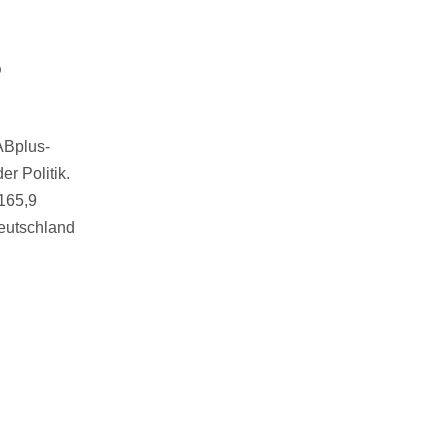
?
ABplus-
r Politik.
165,9
Deutschland