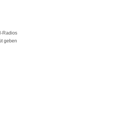
N-Radios
üt geben
n